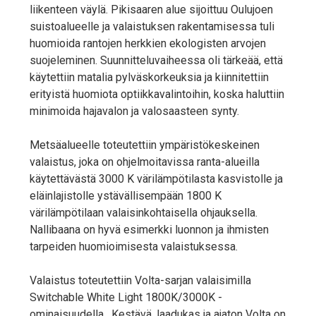
liikenteen väylä. Pikisaaren alue sijoittuu Oulujoen
suistoalueelle ja valaistuksen rakentamisessa tuli
huomioida rantojen herkkien ekologisten arvojen
suojeleminen. Suunnitteluvaiheessa oli tärkeää, että
käytettiin matalia pylväskorkeuksia ja kiinnitettiin
erityistä huomiota optiikkavalintoihin, koska haluttiin
minimoida hajavalon ja valosaasteen synty.
Metsäalueelle toteutettiin ympäristökeskeinen
valaistus, joka on ohjelmoitavissa ranta-alueilla
käytettävästä 3000 K värilämpötilasta kasvistolle ja
eläinlajistolle ystävällisempään 1800 K
värilämpötilaan valaisinkohtaisella ohjauksella.
Nallibaana on hyvä esimerkki luonnon ja ihmisten
tarpeiden huomioimisesta valaistuksessa.
Valaistus toteutettiin Volta-sarjan valaisimilla
Switchable White Light 1800K/3000K -
ominaisuudella. Kestävä, laadukas ja ajaton Volta on