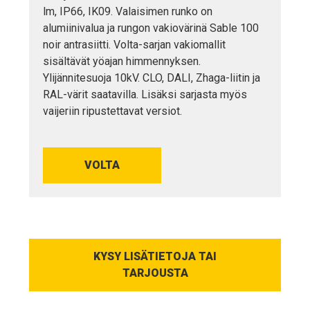
lm, IP66, IK09. Valaisimen runko on
alumiinivalua ja rungon vakiovärinä Sable 100
noir antrasiitti. Volta-sarjan vakiomallit
sisältävät yöajan himmennyksen.
Ylijännitesuoja 10kV. CLO, DALI, Zhaga-liitin ja
RAL-värit saatavilla. Lisäksi sarjasta myös
vaijeriin ripustettavat versiot.
VOLTA
KYSY LISÄTIETOJA TAI
TARJOUSTA