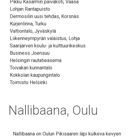
Pikku Kasarmin päiväkoti, Vaasa
Lohjan Rantapuisto
Dermosilin uusi tehdas, Korsnäs
Kurjenlinna, Turku
Valtiontalo, Jyväskylä
Liikenneympyrän valaistus, Lohja
Saarijärven koulu- ja kulttuurikeskus
Business Joensuu
Helsingin rautatieasema
Toivakan kunnantalo
Kokkolan kaupungintalo
Toimisto Helsinki
Nallibaana, Oulu
Nallibaana on Oulun Pikisaaren läpi kulkeva kevyen