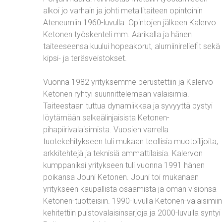
alkoi jo varhain ja johti metallitaiteen opintoihin
Ateneumiin 1960-luvulla. Opintojen jälkeen Kalervo
Ketonen työskenteli mm. Aarikalla ja hänen
taiteeseensa kuului hopeakorut, alumiinireliefit sekä
kipsi- ja teräsveistokset.
Vuonna 1982 yrityksemme perustettiin ja Kalervo
Ketonen ryhtyi suunnittelemaan valaisimia.
Taiteestaan tuttua dynamiikkaa ja syvyyttä pystyi
löytämään selkeälinjaisista Ketonen-
pihapiirivalaisimista. Vuosien varrella
tuotekehitykseen tuli mukaan teollisia muotoilijoita,
arkkitehtejä ja teknisiä ammattilaisia. Kalervon
kumppaniksi yritykseen tuli vuonna 1991 hänen
poikansa Jouni Ketonen. Jouni toi mukanaan
yritykseen kaupallista osaamista ja oman visionsa
Ketonen-tuotteisiin. 1990-luvulla Ketonen-valaisimii
kehitettiin puistovalaisinsarjoja ja 2000-luvulla syntyi