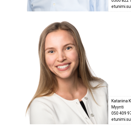
0500 822 
etunimi.s
Katariina 
Myynti
050 409 9
etunimi.s