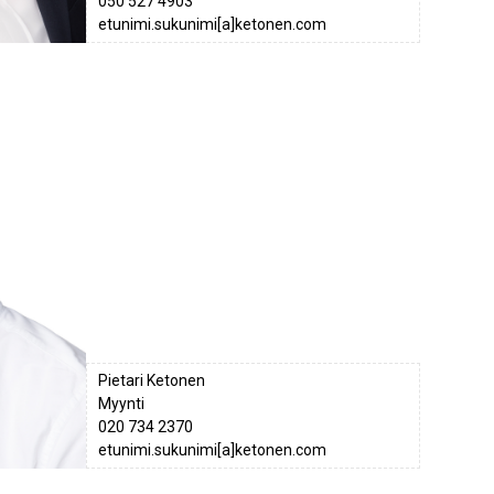
050 527 4903
etunimi.sukunimi[a]ketonen.com
Pietari Ketonen
Myynti
020 734 2370
etunimi.sukunimi[a]ketonen.com