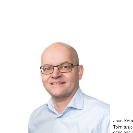
Jouni Ket
Toimitusjo