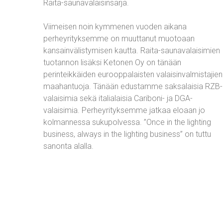
Raita-saunavalaisinsarja.
Viimeisen noin kymmenen vuoden aikana
perheyrityksemme on muuttanut muotoaan
kansainvälistymisen kautta. Raita-saunavalaisimien
tuotannon lisäksi Ketonen Oy on tänään
perinteikkäiden eurooppalaisten valaisinvalmistajien
maahantuoja. Tänään edustamme saksalaisia RZB-
valaisimia sekä italialaisia Cariboni- ja DGA-
valaisimia. Perheyrityksemme jatkaa eloaan jo
kolmannessa sukupolvessa. ”Once in the lighting
business, always in the lighting business” on tuttu
sanonta alalla.