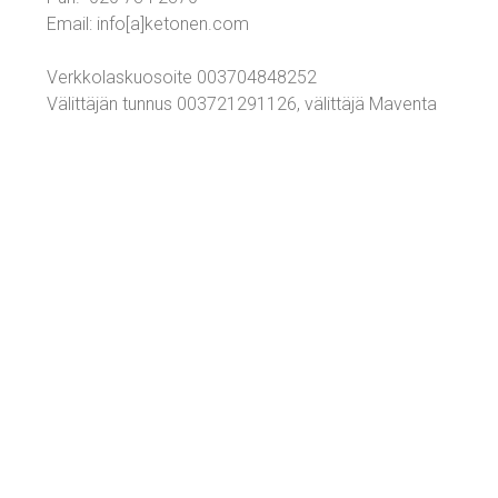
Email: info[a]ketonen.com
Verkkolaskuosoite 003704848252
Välittäjän tunnus 003721291126, välittäjä Maventa
n