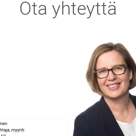
Ota yhteyttä
onen
htaja, myynti