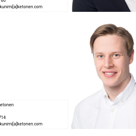
160
ukunimi[a]ketonen.com
Ketonen
714
ukunimi[a]ketonen.com