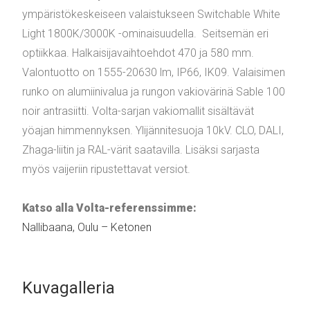
ympäristökeskeiseen valaistukseen Switchable White
Light 1800K/3000K -ominaisuudella. Seitsemän eri
optiikkaa. Halkaisijavaihtoehdot 470 ja 580 mm.
Valontuotto on 1555-20630 lm, IP66, IK09. Valaisimen
runko on alumiinivalua ja rungon vakiovärinä Sable 100
noir antrasiitti. Volta-sarjan vakiomallit sisältävät
yöajan himmennyksen. Ylijännitesuoja 10kV. CLO, DALI,
Zhaga-liitin ja RAL-värit saatavilla. Lisäksi sarjasta
myös vaijeriin ripustettavat versiot.
Katso alla Volta-referenssimme:
Nallibaana, Oulu – Ketonen
Kuvagalleria