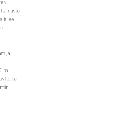
ten
attamusta
a tulee
on
mm ja
0 lm.
äyttöikä
imiin