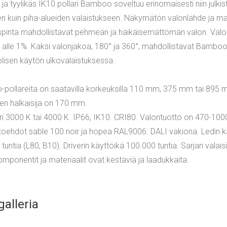
ja tyylikäs IK10 pollari Bamboo soveltuu erinomaisesti niin julkis
en kuin piha-alueiden valaistukseen. Näkymätön valonlähde ja m
spinta mahdollistavat pehmeän ja häikäisemättömän valon. Valo
 alle 1%. Kaksi valonjakoa, 180° ja 360°, mahdollistavat Bambo
lisen käytön ulkovalaistuksessa.
pollareita on saatavilla korkeuksilla 110 mm, 375 mm tai 895 
en halkaisija on 170 mm.
i 3000 K tai 4000 K. IP66, IK10. CRI80. Valontuotto on 470-100
toehdot sable 100 noir ja hopea RAL9006. DALI vakiona. Ledin k
tuntia (L80, B10). Driverin käyttöikä 100.000 tuntia. Sarjan valais
komponentit ja materiaalit ovat kestäviä ja laadukkaita.
alleria