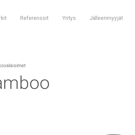
kit
Referenssit
Yritys
Jälleenmyyjät
kovalaisimet
amboo