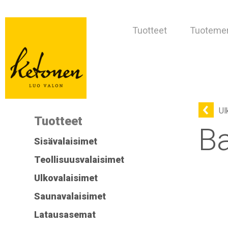
Tuotteet
Tuotemer
Ul
Tuotteet
B
Sisävalaisimet
Teollisuusvalaisimet
Ulkovalaisimet
Saunavalaisimet
Latausasemat