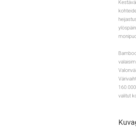
Kestävä 
kohteid
heijastu
ylöspäin
monipuo
Bamboo-
valaisim
Valonvär
Värivaih
160.000 
valitut 
Kuvag