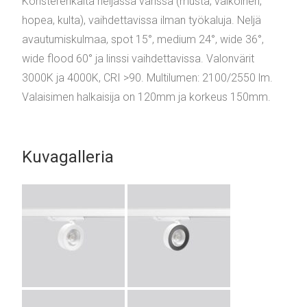
Koristerenkaita neljässä värissä (musta, valkoinen,
hopea, kulta), vaihdettavissa ilman työkaluja. Neljä
avautumiskulmaa, spot 15°, medium 24°, wide 36°,
wide flood 60° ja linssi vaihdettavissa. Valonvärit
3000K ja 4000K, CRI >90. Multilumen: 2100/2550 lm.
Valaisimen halkaisija on 120mm ja korkeus 150mm.
Kuvagalleria