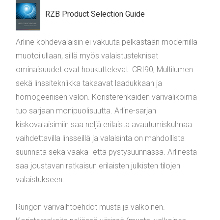
RZB Product Selection Guide
Arline kohdevalaisin ei vakuuta pelkästään modernilla
muotoilullaan, sillä myös valaistustekniset
ominaisuudet ovat houkuttelevat. CRI90, Multilumen
sekä linssitekniikka takaavat laadukkaan ja
homogeenisen valon. Koristerenkaiden värivalikoima
tuo sarjaan monipuolisuutta. Arline-sarjan
kiskovalaisimiin saa neljä erilaista avautumiskulmaa
vaihdettavilla linsseillä ja valaisinta on mahdollista
suunnata sekä vaaka- että pystysuunnassa. Arlinesta
saa joustavan ratkaisun erilaisten julkisten tilojen
valaistukseen.
Rungon värivaihtoehdot musta ja valkoinen.