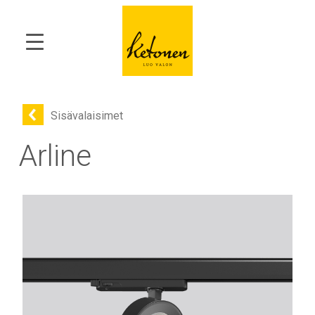
Sisävalaisimet
Arline