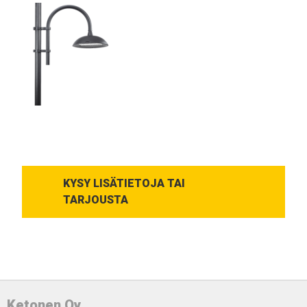
KYSY LISÄTIETOJA TAI
TARJOUSTA
Ketonen Oy