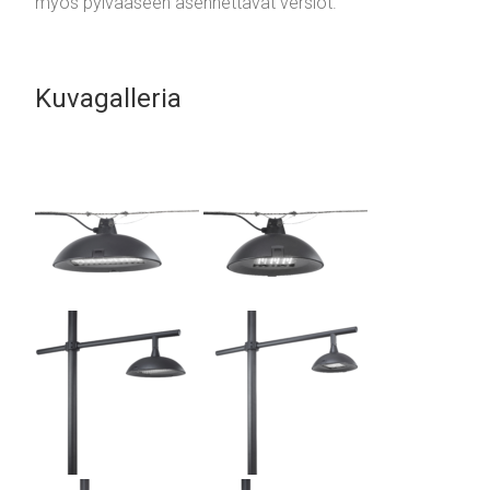
myös pylvääseen asennettavat versiot.
Kuvagalleria