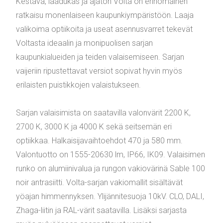
Kestävä, laadukas ja ajaton Volta on erinomainen
ratkaisu monenlaiseen kaupunkiympäristöön. Laaja
valikoima optiikoita ja useat asennusvarret tekevät
Voltasta ideaalin ja monipuolisen sarjan
kaupunkialueiden ja teiden valaisemiseen. Sarjan
vaijeriin ripustettavat versiot sopivat hyvin myös
erilaisten puistikkojen valaistukseen.
Sarjan valaisimista on saatavilla valonvärit 2200 K,
2700 K, 3000 K ja 4000 K sekä seitsemän eri
optiikkaa. Halkaisijavaihtoehdot 470 ja 580 mm.
Valontuotto on 1555-20630 lm, IP66, IK09. Valaisimen
runko on alumiinivalua ja rungon vakiovärinä Sable 100
noir antrasiitti. Volta-sarjan vakiomallit sisältävät
yöajan himmennyksen. Ylijännitesuoja 10kV. CLO, DALI,
Zhaga-liitin ja RAL-värit saatavilla. Lisäksi sarjasta