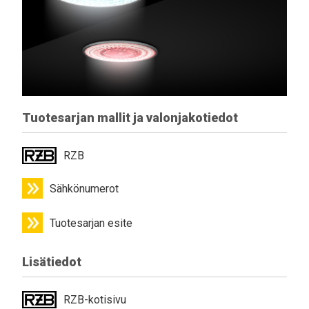
Tuotesarjan mallit ja valonjakotiedot
RZB
Sähkönumerot
Tuotesarjan esite
Lisätiedot
RZB-kotisivu