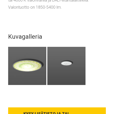
tai 4000 K valonvärillä ja DALI-liitäntälaitteella.
Valontuotto on 1850-5400 lm.
Kuvagalleria
KYSY LISÄTIETOJA TAI