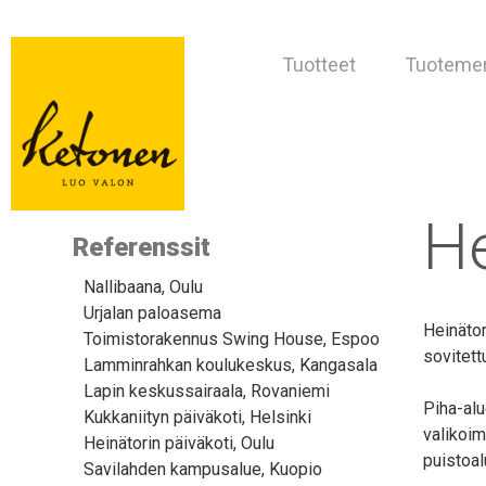
Tuotteet
Tuotemer
He
Referenssit
Nallibaana, Oulu
Urjalan paloasema
Heinätor
Toimistorakennus Swing House, Espoo
sovitett
Lamminrahkan koulukeskus, Kangasala
Lapin keskussairaala, Rovaniemi
Piha-alu
Kukkaniityn päiväkoti, Helsinki
valikoim
Heinätorin päiväkoti, Oulu
puistoal
Savilahden kampusalue, Kuopio