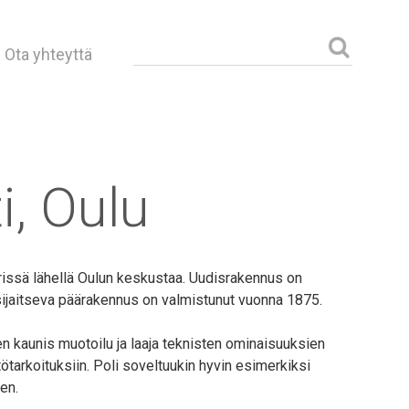
Haku:
Ota yhteyttä
i, Oulu
iirissä lähellä Oulun keskustaa. Uudisrakennus on
a sijaitseva päärakennus on valmistunut vuonna 1875.
en kaunis muotoilu ja laaja teknisten ominaisuuksien
ötarkoituksiin. Poli soveltuukin hyvin esimerkiksi
en.