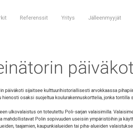
kit
Referenssit
Yritys
Jälleenmyyjät
inätorin päiväkot
in päiväkoti sijaitsee kulttuurihistoriallisesti arvokkaassa pihap
u hienosti osaksi suojeltua koulurakennuskorttelia, jonka tontill
een ulkovalaistus on toteutettu Poli-sarjan valaisimilla. Valaisim
a mahdollistavat Polin sopivuuden useisiin ympäristöihin ja käytt
ueiden, taajamien, kaupunkialueiden tai piha-alueiden valaistukse