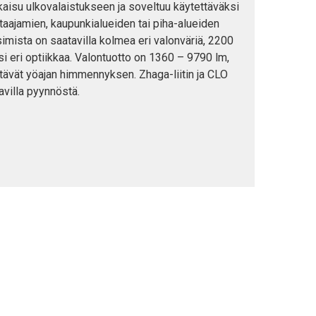
tkaisu ulkovalaistukseen ja soveltuu käytettäväksi
taajamien, kaupunkialueiden tai piha-alueiden
simista on saatavilla kolmea eri valonväriä, 2200
si eri optiikkaa. Valontuotto on 1360 – 9790 lm,
ltävät yöajan himmennyksen. Zhaga-liitin ja CLO
avilla pyynnöstä.