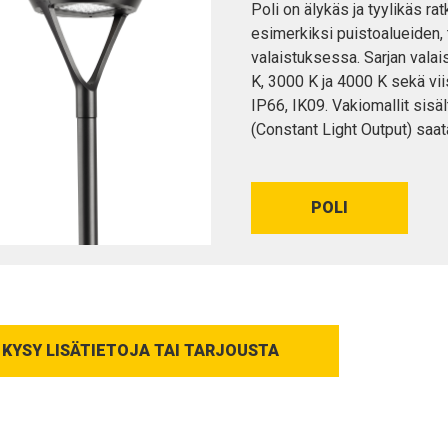
Poli on älykäs ja tyylikäs ra
esimerkiksi puistoalueiden, 
valaistuksessa. Sarjan valai
K, 3000 K ja 4000 K sekä vii
IP66, IK09. Vakiomallit sisä
(Constant Light Output) saat
POLI
KYSY LISÄTIETOJA TAI TARJOUSTA