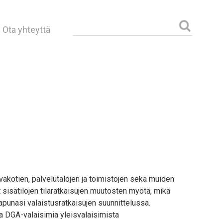
Haku:
Ota yhteyttä
väkotien, palvelutalojen ja toimistojen sekä muiden
 sisätilojen tilaratkaisujen muutosten myötä, mikä
punasi valaistusratkaisujen suunnittelussa.
a DGA-valaisimia yleisvalaisimista