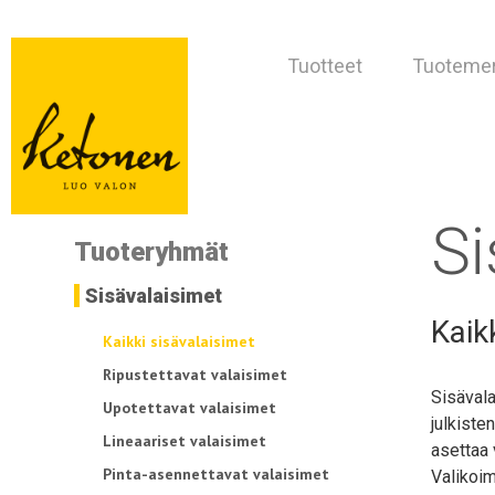
Tuotteet
Tuotemer
Si
Tuoteryhmät
Sisävalaisimet
Kaik
Kaikki sisävalaisimet
Ripustettavat valaisimet
Sisävala
Upotettavat valaisimet
julkiste
Lineaariset valaisimet
asettaa 
Pinta-asennettavat valaisimet
Valikoim