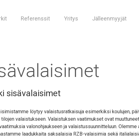
kit
Referenssit
Yritys
Jälleenmyyjät
sävalaisimet
ki sisävalaisimet
isimistamme löytyy valaistusratkaisuja esimerkiksi koulujen, päi
n tilojen valaistukseen. Valaistuksen vaatimukset ovat muuttuneet
vaatimuksia valonohjaukseen ja valaistussuunnitteluun. Olemme a
astamme laadukkaita saksalaisia RZB-valaisimia sekä italialaisi