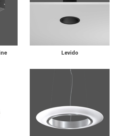
ine
Levido