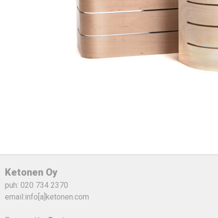
Post
navigation
Ketonen Oy
puh: 020 734 2370
email:info[a]ketonen.com